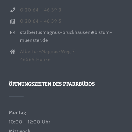
0 20 64 - 46 39 3
0 20 64 - 46 39 5
stalbertusmagnus-bruckhausen@bistum-
muenster.de
Albertus-Magnus-Weg 7
46569 Hünxe
ÖFFNUNGSZEITEN DES PFARRBÜROS
Montag
10:00 - 12:00 Uhr
Mittwoch