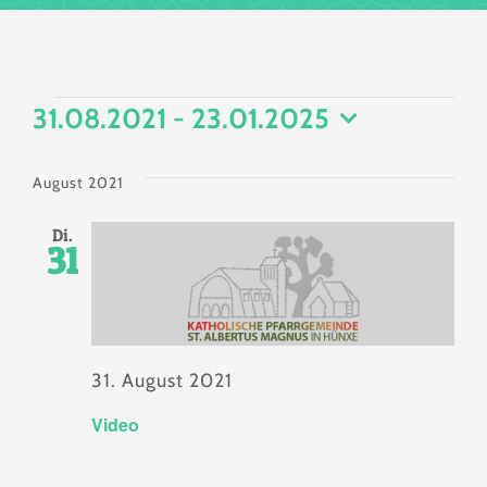
Veranstaltungen
31.08.2021
 - 
23.01.2025
Datum
wählen.
August 2021
Di.
31
31. August 2021
Video