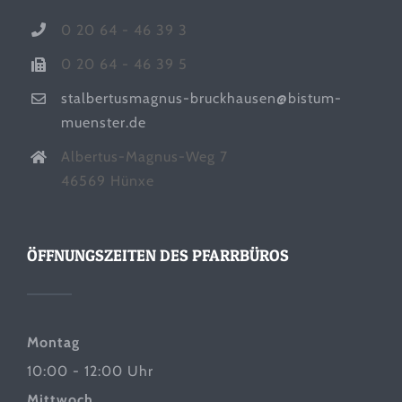
0 20 64 - 46 39 3
0 20 64 - 46 39 5
stalbertusmagnus-bruckhausen@bistum-
muenster.de
Albertus-Magnus-Weg 7
46569 Hünxe
ÖFFNUNGSZEITEN DES PFARRBÜROS
Montag
10:00 - 12:00 Uhr
Mittwoch