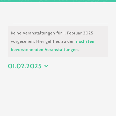
Veranstaltungen
Keine Veranstaltungen für 1. Februar 2025
für
vorgesehen. Hier geht es zu den
nächsten
Hinweis
bevorstehenden Veranstaltungen
.
1.
01.02.2025
Februar
Datum
wählen.
2025