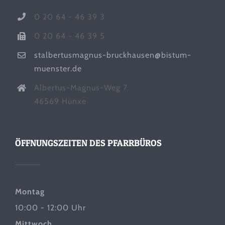
0 20 64 - 46 39 3
0 20 64 - 46 39 5
stalbertusmagnus-bruckhausen@bistum-
muenster.de
Albertus-Magnus-Weg 7
46569 Hünxe
ÖFFNUNGSZEITEN DES PFARRBÜROS
Montag
10:00 - 12:00 Uhr
Mittwoch