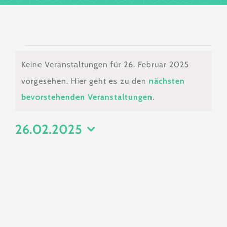
Veranstaltungen
Keine Veranstaltungen für 26. Februar 2025
für
vorgesehen. Hier geht es zu den
nächsten
Hinweis
bevorstehenden Veranstaltungen
.
26.
26.02.2025
Februar
Datum
wählen.
2025