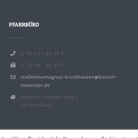
PFARRBÜRO
0 20 64 - 46 39 3
0 20 64 - 46 39 5
stalbertusmagnus-bruckhausen@bistum-
muenster.de
Albertus-Magnus-Weg 7
46569 Hünxe