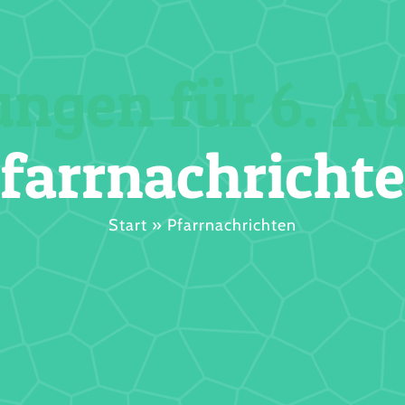
ungen für 6. A
farrnachricht
Start
»
Pfarrnachrichten