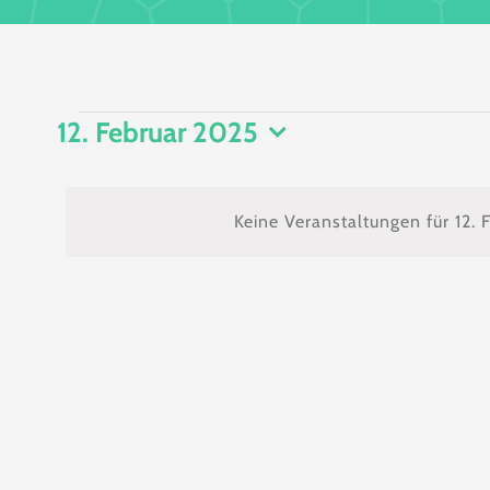
Veranstaltu
12. Februar 2025
Datum
wählen.
für
Keine Veranstaltungen für 12.
12.
Februar