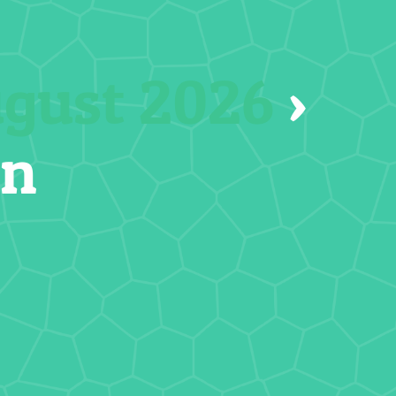
ugust 2026
›
en