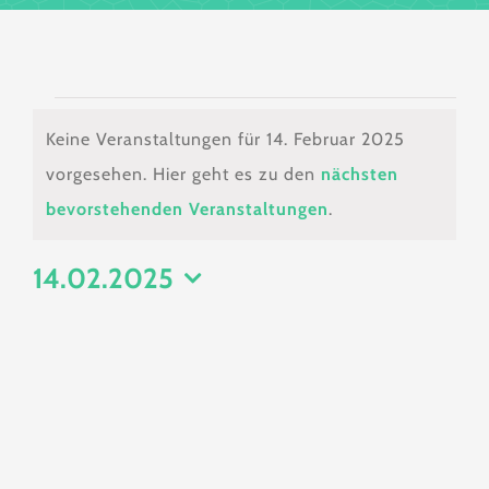
Veranstaltungen
Keine Veranstaltungen für 14. Februar 2025
für
vorgesehen. Hier geht es zu den
nächsten
Hinweis
bevorstehenden Veranstaltungen
.
14.
14.02.2025
Februar
Datum
wählen.
2025