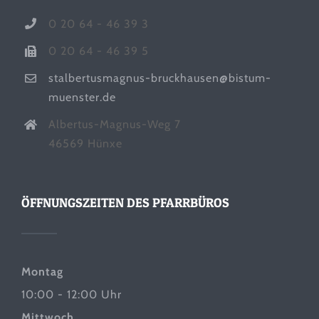
0 20 64 - 46 39 3
0 20 64 - 46 39 5
stalbertusmagnus-bruckhausen@bistum-
muenster.de
Albertus-Magnus-Weg 7
46569 Hünxe
ÖFFNUNGSZEITEN DES PFARRBÜROS
Montag
10:00 - 12:00 Uhr
Mittwoch