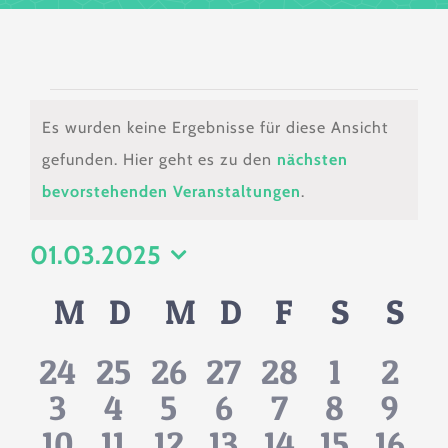
Veranstaltungen
Es wurden keine Ergebnisse für diese Ansicht
gefunden. Hier geht es zu den
nächsten
Hinweis
bevorstehenden Veranstaltungen
.
01.03.2025
Datum
Kalender
M
MONTAG
D
DIENSTAG
M
MITTWOCH
D
DONNERSTA
F
FREITAG
S
SAMS
S
SO
wählen.
von
0
0
0
0
0
0
0
24
25
26
27
28
1
2
Veranstaltungen
0
0
0
0
0
0
0
3
4
5
6
7
8
9
Veranstaltungen
Veranstaltungen
Veranstaltungen
Veranstaltunge
Veranstaltu
Veranst
Vera
0
0
0
0
0
0
0
10
11
12
13
14
15
16