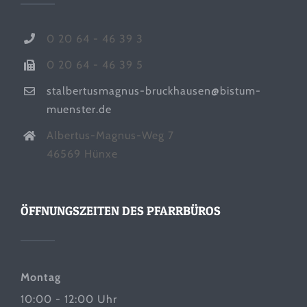
0 20 64 - 46 39 3
0 20 64 - 46 39 5
stalbertusmagnus-bruckhausen@bistum-
muenster.de
Albertus-Magnus-Weg 7
46569 Hünxe
ÖFFNUNGSZEITEN DES PFARRBÜROS
Montag
10:00 - 12:00 Uhr