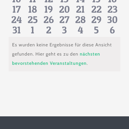
Veranstaltungen
Veranstaltungen
Veranstaltungen
Veranstaltunge
Veranstalt
Veranst
Vera
0
0
0
0
0
0
0
17
18
19
20
21
22
23
Veranstaltungen
Veranstaltungen
Veranstaltungen
Veranstaltunge
Veranstaltu
Veranst
Vera
0
0
0
0
0
0
0
24
25
26
27
28
29
30
Veranstaltungen
Veranstaltungen
Veranstaltungen
Veranstaltunge
Veranstaltu
Veranst
Vera
0
0
0
0
0
0
0
31
1
2
3
4
5
6
Veranstaltungen
Veranstaltungen
Veranstaltungen
Veranstaltunge
Veranstaltu
Veranst
Vera
Veranstaltungen
Veranstaltungen
Veranstaltungen
Veranstaltunge
Veranstalt
Veranst
Vera
Es wurden keine Ergebnisse für diese Ansicht
gefunden. Hier geht es zu den
nächsten
Hinweis
bevorstehenden Veranstaltungen
.