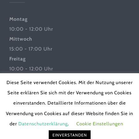
Montag
10:00 - 12:00 Uhr
Mittwoch
15:00 - 17:00 Uhr
Freitag
10:00 - 12:00 Uhr
Diese Seite verwendet Cookies. Mit der Nutzung unserer
Seite erklären Sie sich mit der Verwendung von Cookies
einverstanden. Detaillierte Informationen über die
Verwendung von Cookies auf dieser Website finden Sie in
der
Datenschutzerklärung
.
Cookie Einstellungen
© 2019 -
2026 | Pfarrgemeinde - St. Albertus
Magnus | Powered by
housegrafic
EINVERSTANDEN