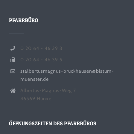
PFARRBÜRO
0 20 64 - 46 39 3
0 20 64 - 46 39 5
stalbertusmagnus-bruckhausen@bistum-
muenster.de
Albertus-Magnus-Weg 7
46569 Hünxe
ÖFFNUNGSZEITEN DES PFARRBÜROS